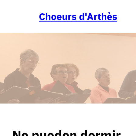
Aller
au
Choeurs d'Arthès
contenu
No pueden dormir