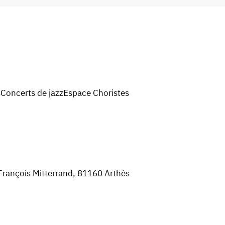
s
Concerts de jazz
Espace Choristes
 François Mitterrand, 81160 Arthès