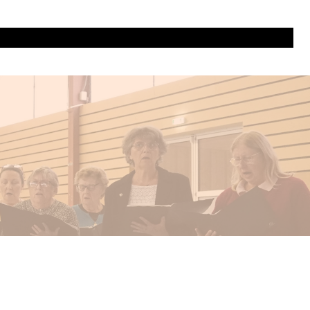
répétitions et contacts
Concerts de jazz
Espace Choristes