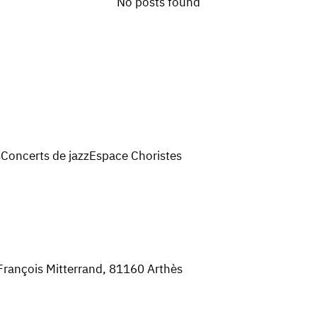
No posts found
s
Concerts de jazz
Espace Choristes
 François Mitterrand, 81160 Arthès