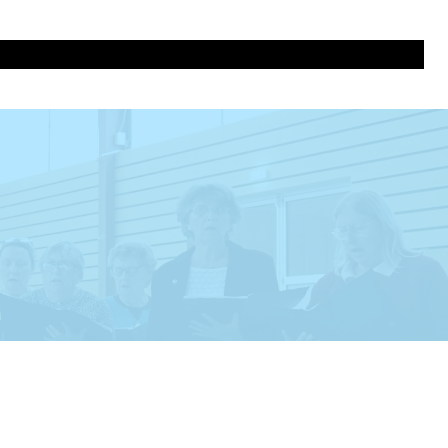
répétitions et contacts
Concerts de jazz
Espace Choristes