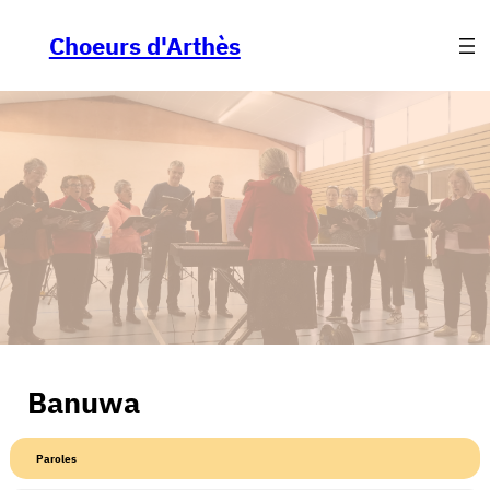
Aller
au
Choeurs d'Arthès
contenu
Banuwa
Paroles